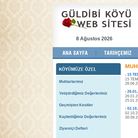
8 Ağustos 2026
MUH
›
15 TE
15 TE
Muhtarlarımız
26.06.
›
26.01
Yetiştirdiğimiz Değerlerimiz
26.01.
25.01.
Geçmişten Kesitler
›
02.10
02.10.
Kaybettiğimiz Değerlerimiz
30.09.
Ziyaretçi Defteri