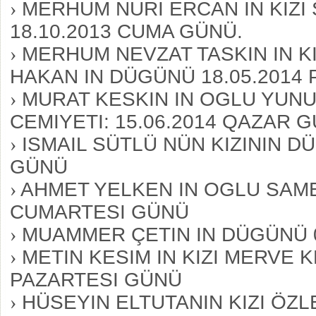
›
MERHUM NURI ERCAN IN KIZI 
18.10.2013 CUMA GÜNÜ.
›
MERHUM NEVZAT TASKIN IN K
HAKAN IN DÜGÜNÜ 18.05.2014
›
MURAT KESKIN IN OGLU YUNU
CEMIYETI: 15.06.2014 QAZAR 
›
ISMAIL SÜTLÜ NÜN KIZININ DÜ
GÜNÜ
›
AHMET YELKEN IN OGLU SAME
CUMARTESI GÜNÜ
›
MUAMMER ÇETIN IN DÜGÜNÜ 09
›
METIN KESIM IN KIZI MERVE K
PAZARTESI GÜNÜ
›
HÜSEYIN ELTUTANIN KIZI ÖZL