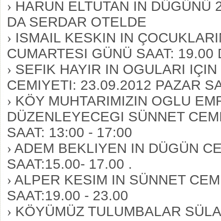
›
HARUN ELTUTAN IN DÜGÜNÜ 28
DA SERDAR OTELDE
›
ISMAIL KESKIN IN ÇOCUKLARI
CUMARTESI GÜNÜ SAAT: 19.00 
›
SEFIK HAYIR IN OGULARI IÇ
CEMIYETI: 23.09.2012 PAZAR SA
›
KÖY MUHTARIMIZIN OGLU EMRE
DÜZENLEYECEGI SÜNNET CEMIY
SAAT: 13:00 - 17:00
›
ADEM BEKLIYEN IN DÜGÜN CEM
SAAT:15.00- 17.00 .
›
ALPER KESIM IN SÜNNET CEMI
SAAT:19.00 - 23.00
›
KÖYÜMÜZ TULUMBALAR SÜLAL