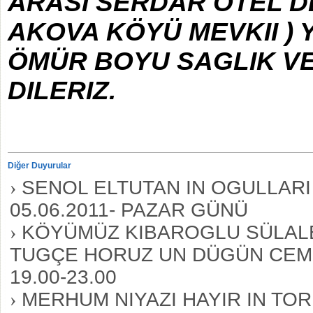
ARASI SERDAR OTEL DE
AKOVA KÖYÜ MEVKII ) 
ÖMÜR BOYU SAGLIK V
DILERIZ.
Diğer Duyurular
›
SENOL ELTUTAN IN OGULLARI 
05.06.2011- PAZAR GÜNÜ
›
KÖYÜMÜZ KIBAROGLU SÜLALE
TUGÇE HORUZ UN DÜGÜN CEMIYE
19.00-23.00
›
MERHUM NIYAZI HAYIR IN TO